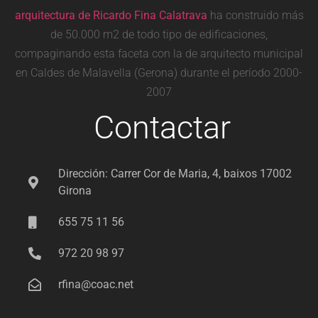
arquitectura de Ricardo Fina Calatrava
ha construido más
de 50.000 m2 de todo tipo de edificaciones,
compaginando esta faceta con la de arquitecto municipal
en Caldes de Malavella (Gerona) durante el período 2000-
2007
Contactar
Dirección: Carrer Cor de Maria, 4, baixos 17002
Girona
655 75 11 56
972 20 98 97
rfina@coac.net