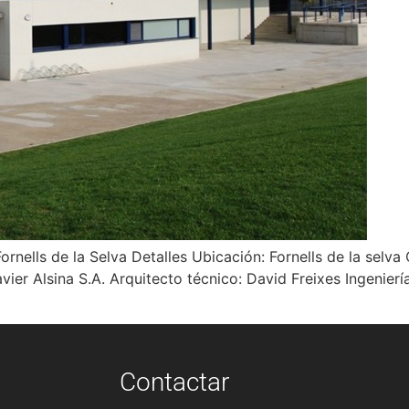
ls de la Selva Detalles Ubicación: Fornells de la selva C
avier Alsina S.A. Arquitecto técnico: David Freixes Ingeni
Contactar